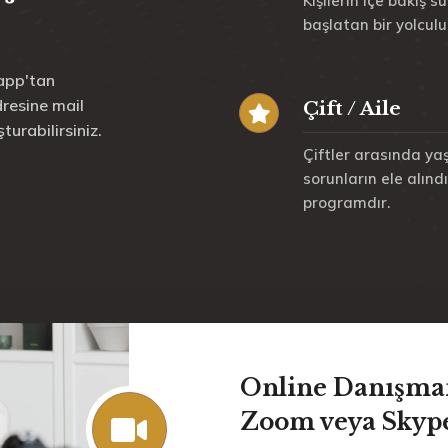
Kişilerin içe bakış sü
başlatan bir yolculu
app'tan
resine mail
Çift / Aile
turabilirsiniz.
Çiftler arasında y
sorunların ele alındı
programdır.
Online Danışma
Zoom veya Skyp