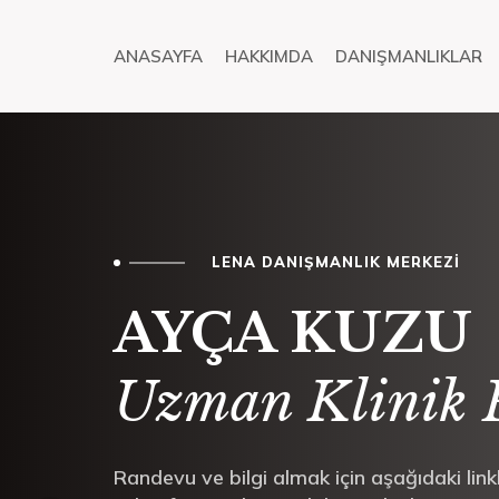
ANASAYFA
HAKKIMDA
DANIŞMANLIKLAR
L
E
N
A
D
A
N
I
Ş
M
A
N
L
I
K
M
E
R
K
E
Z
İ
AYÇA KUZU
Uzman Klinik P
Randevu ve bilgi almak için aşağıdaki lin