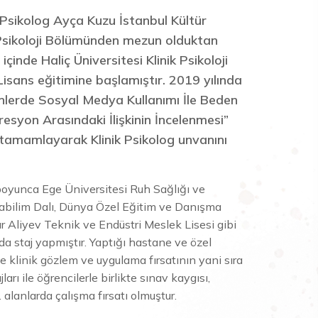
Psikolog Ayça Kuzu İstanbul Kültür
 Psikoloji Bölümünden mezun olduktan
 içinde Haliç Üniversitesi Klinik Psikoloji
Lisans eğitimine başlamıştır. 2019 yılında
nlerde Sosyal Medya Kullanımı İle Beden
resyon Arasındaki İlişkinin İncelenmesi”
 tamamlayarak Klinik Psikolog unvanını
boyunca Ege Üniversitesi Ruh Sağlığı ve
nabilim Dalı, Dünya Özel Eğitim ve Danışma
 Aliyev Teknik ve Endüstri Meslek Lisesi gibi
rda staj yapmıştır. Yaptığı hastane ve özel
ile klinik gözlem ve uygulama fırsatının yani sıra
jları ile öğrencilerle birlikte sınav kaygısı,
alanlarda çalışma fırsatı olmuştur.