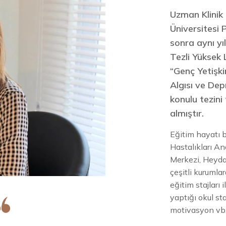
Uzman Klinik 
Üniversitesi
sonra aynı yıl
Tezli Yüksek 
“Genç Yetişki
Algısı ve Dep
konulu tezini
almıştır.
Eğitim hayatı 
Hastalıkları A
Merkezi, Heydar
çeşitli kurumla
eğitim stajları 
yaptığı okul sta
motivasyon vb. 