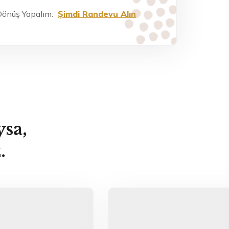
Dönüş Yapalım.
Şimdi Randevu Alın
ysa,
.