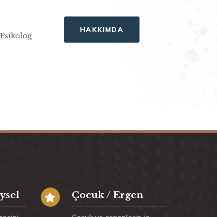
HAKKIMDA
Psikolog
eysel
Çocuk / Ergen