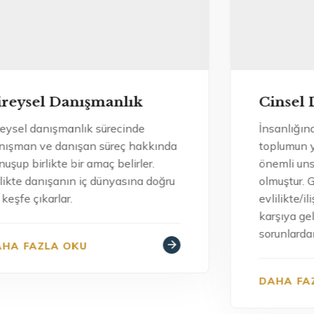
Cinsel Danışmanlık
İnsanlığından başından itibaren
ında
toplumun yaşamını etkileyen en
önemli unsurlardan birisi cinsellik
oğru
olmuştur. Günümüzde pek çok insan
evlilikte/ilişkide çeşitli sorunlarla karşı
karşıya gelebilmektedir. Bu
sorunlardan biri de cinsel sorunlardır.
DAHA FAZLA OKU