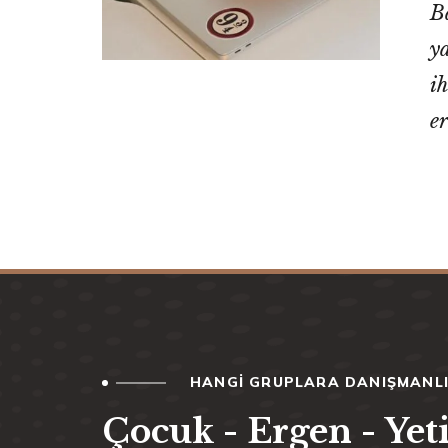
B
ya
i
e
HANGI GRUPLARA DANIŞMANLI
Çocuk - Ergen - Yet