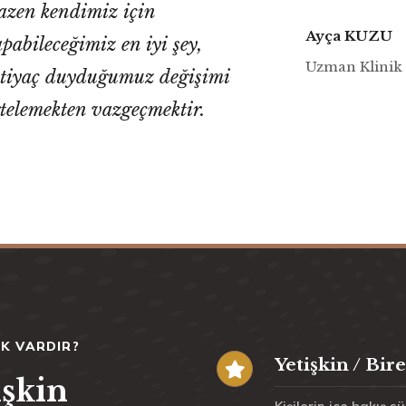
azen kendimiz için
Ayça KUZU
pabileceğimiz en iyi şey,
Uzman Klinik 
htiyaç duyduğumuz değişimi
rtelemekten vazgeçmektir.
K VARDIR?
Yetişkin / Bir
işkin