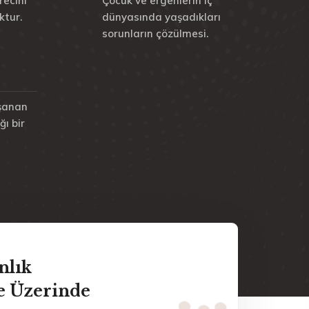
recini
Çocuk ve ergenlerin iç
ktur.
dünyasında yaşadıkları
sorunların çözülmesi.
aşanan
ğı bir
nlık
e Üzerinde