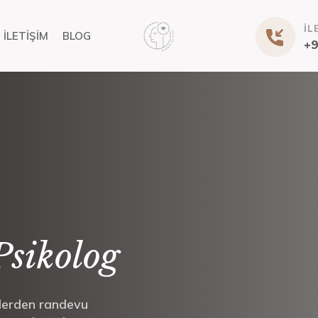
İL
İLETİŞİM
BLOG
+9
sikolog
klerden randevu