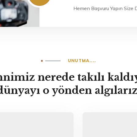
Hemen Başvuru Yapın Size 
UNUTMA....
nimiz nerede takılı kaldı
dünyayı o yönden algılarız