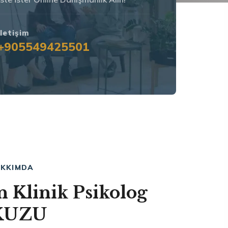
İletişim
+905549425501
KKIMDA
 Klinik Psikolog
 KUZU