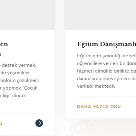
Eğitim Danışmanlığı
Evl
Da
Eğitim danışmanlığı genellikle
öğrencilere verilen bir danışmanlık
Evli
hizmeti olmakla birlikte bazı
tüm 
durumlarda ebeveynlere de
yaş
verilebilmektedir.
alın
çalı
DAHA FAZLA OKU
DA