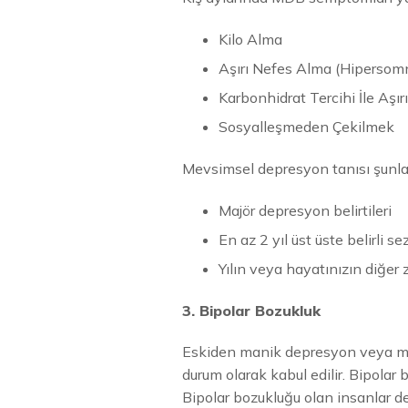
Kilo Alma
Aşırı Nefes Alma (Hipersom
Karbonhidrat Tercihi İle Aşı
Sosyalleşmeden Çekilmek
Mevsimsel depresyon tanısı şunla
Majör depresyon belirtileri
En az 2 yıl üst üste belirli
Yılın veya hayatınızın diğer
3. Bipolar Bozukluk
Eskiden manik depresyon veya mani
durum olarak kabul edilir. Bipolar b
Bipolar bozukluğu olan insanlar dep