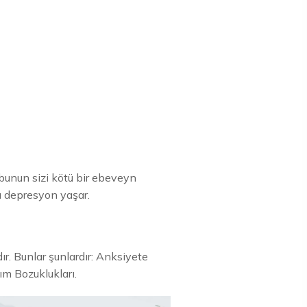
unun sizi kötü bir ebeveyn
ı depresyon yaşar.
r. Bunlar şunlardır: Anksiyete
m Bozuklukları.