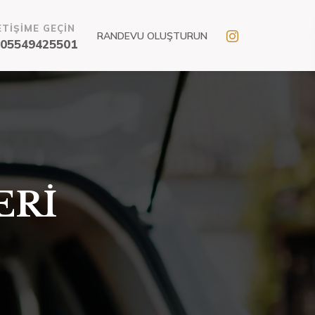
ETİŞİME GEÇİN
RANDEVU OLUŞTURUN
05549425501
ERİ