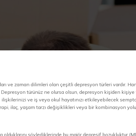
arı ve zaman dilimleri olan çeşitli depresyon türleri vardır. Han
 Depresyon türünüz ne olursa olsun, depresyon kişiden kişiye 
ilişkilerinizi ve iş veya okul hayatınızı etkileyebilecek sempt
api, ilaç, yaşam tarzı değişiklikleri veya bir kombinasyon yolu
olduklarını söylediklerinde bu majör depresif bozukluktur (