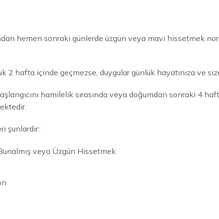
mdan hemen sonraki günlerde üzgün veya mavi hissetmek norma
 2 hafta içinde geçmezse, duygular günlük hayatınıza ve size 
aşlangıcını hamilelik sırasında veya doğumdan sonraki 4 haft
ktedir.
i şunlardır:
Bunalmış veya Üzgün Hissetmek
on