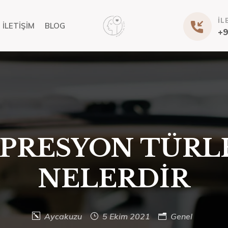
İL
İLETİŞİM
BLOG
+9
PRESYON TÜRL
NELERDİR
Aycakuzu
5 Ekim 2021
Genel