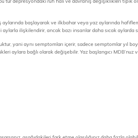
u tür depresyondaki ruh hali ve davranış değişiklikleri tipik ol
ış aylarında başlayarak ve ilkbahar veya yaz aylarında hafiflem
ylarla ilişkilendirir, ancak bazı insanlar daha sıcak aylarda
uktur, yani aynı semptomları içerir, sadece semptomlar yıl boy
dükleri aylara bağlı olarak değişebilir. Yaz başlangıcı MDB’nuz v
rsanız, aşağıdakileri fark etme olasılığınız daha fazla olabili