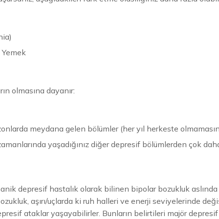
nia)
rı Yemek
rın olmasına dayanır:
 sezonlarda meydana gelen bölümler (her yıl herkeste olmamas
 zamanlarında yaşadığınız diğer depresif bölümlerden çok daha
k depresif hastalık olarak bilinen bipolar bozukluk aslında 
ozukluk, aşırı/uçlarda ki ruh halleri ve enerji seviyelerinde değiş
resif ataklar yaşayabilirler. Bunların belirtileri majör depresif