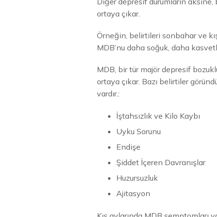
Diğer depresif durumların aksine, b
ortaya çıkar.
Örneğin, belirtileri sonbahar ve k
MDB’nu daha soğuk, daha kasvetli a
MDB, bir tür majör depresif bozukl
ortaya çıkar. Bazı belirtiler görün
vardır.:
İştahsızlık ve Kilo Kaybı
Uyku Sorunu
Endişe
Şiddet İçeren Davranışlar
Huzursuzluk
Ajitasyon
Kış aylarında MDB semptomları yaşa