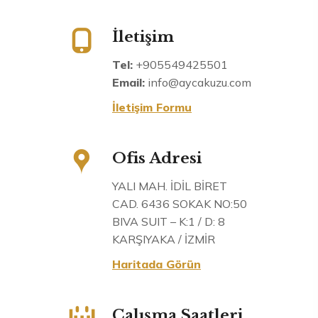
İletişim
Tel:
+905549425501
Email:
info@aycakuzu.com
İletişim Formu
Ofis Adresi
YALI MAH. İDİL BİRET
CAD. 6436 SOKAK NO:50
BIVA SUIT – K:1 / D: 8
KARŞIYAKA / İZMİR
Haritada Görün
Çalışma Saatleri